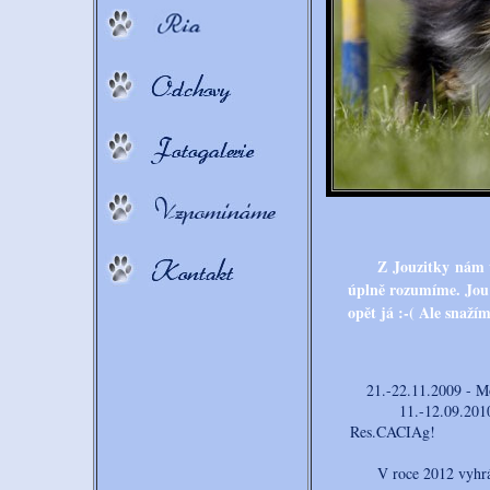
Z Jouzitky nám v
úplně rozumíme. Jou 
opět já :-( Ale snažím
21.-22.11.2009 - Motě
11.-12.09.2010 MČ
Res.CACIAg!
V roce 2012 vyhrála 