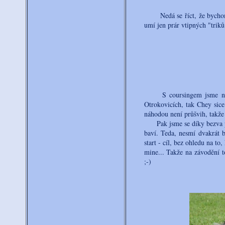
Nedá se říct, že bychom se
umí jen prár vtipných "trik
S coursingem jsme na tom
Otrokovicích, tak Chey sice
náhodou není průšvih, takže 
Pak jsme se díky bezva par
baví. Teda, nesmí dvakrát b
start - cíl, bez ohledu na to
mine... Takže na závodění t
;-)