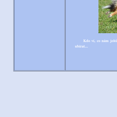
Kdo ví, co nám ještě př
ubírat...