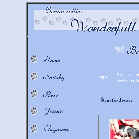
Pro zvětše
TIP:
zvětšenou fo
Štěňátko Jousee