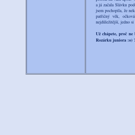
a já začala Slávku pod
jsem pochopila, že neke
patřičný věk, očkov
nejdůležitější, jedno s
Už chápete, proč ne 
Rozárku juniora :o) 