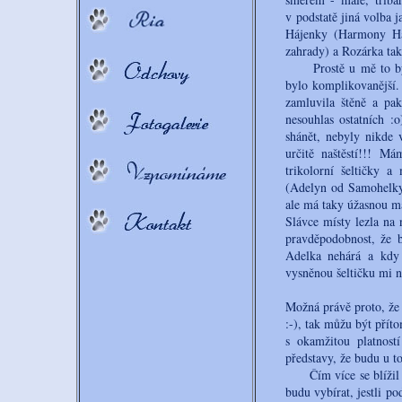
v podstatě jiná volba 
Hájenky (Harmony Ha
zahrady) a Rozárka tak
Prostě u mě to bylo 
bylo komplikovanější.
zamluvila štěně a pa
nesouhlas ostatních :
shánět, nebyly nikde 
určitě naštěstí!!! 
trikolorní šeltičky a
(Adelyn od Samohelky)
ale má taky úžasnou m
Slávce místy lezla na 
pravděpodobnost, že b
Adelka nehárá a kdy
vysněnou šeltičku mi n
Možná právě proto, že 
:-), tak můžu být přít
s okamžitou platnost
představy, že budu u to
Čím více se blížil de
budu vybírat, jestli po