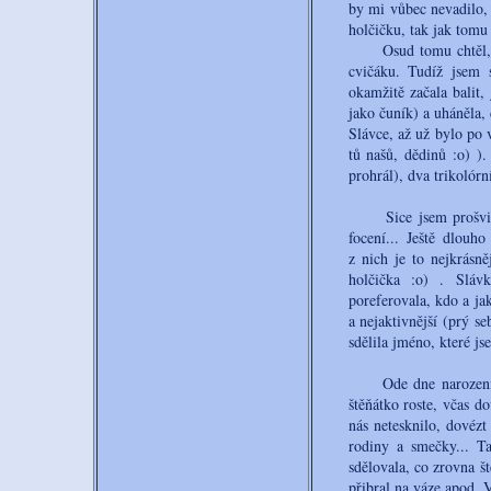
by mi vůbec nevadilo,
holčičku, tak jak tomu
Osud tomu chtěl, že 
cvičáku. Tudíž jsem 
okamžitě začala balit
jako čuník) a uháněla, 
Slávce, až už bylo po 
tů našů, dědinů :o) )
prohrál), dva trikolórní 
Sice jsem prošvihla 
focení... Ještě dlouh
z nich je to nejkrásně
holčička :o) . Sláv
poreferovala, kdo a jak
a nejaktivnější (prý se
sdělila jméno, které j
Ode dne narození jsme
štěňátko roste, včas d
nás netesknilo, dovéz
rodiny a smečky... T
sdělovala, co zrovna št
přibral na váze apod. V