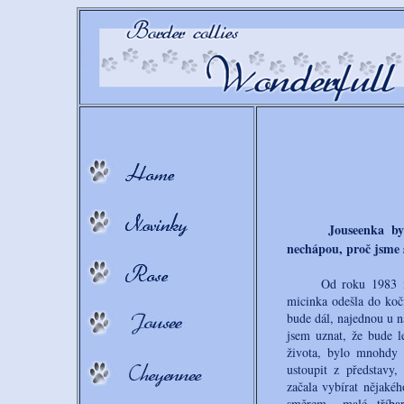
Jouseenka b
nechápou, proč jsme s
Od roku 1983 můj ži
micinka odešla do koč
bude dál, najednou u n
jsem uznat, že bude l
života, bylo mnohdy 
ustoupit z představy
začala vybírat nějaké
směrem - malé, tříba