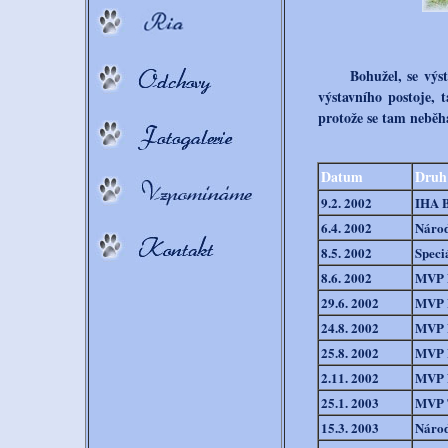
Bohužel, se výs
výstavního postoje, 
protože se tam neběhá
Datum
Druh 
9.2. 2002
IHA 
6.4. 2002
Národ
8.5. 2002
Speci
8.6. 2002
MVP 
29.6. 2002
MVP B
24.8. 2002
MVP B
25.8. 2002
MVP B
2.11. 2002
MVP N
25.1. 2003
MVP 
15.3. 2003
Národ